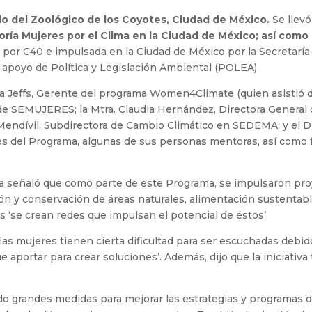
rio del Zoológico de los Coyotes, Ciudad de México.
Se llev
ía Mujeres por el Clima en la Ciudad de México; así como 
ada por C40 e impulsada en la Ciudad de México por la Secretar
 apoyo de Política y Legislación Ambiental (POLEA).
a Jeffs, Gerente del programa Women4Climate (quien asistió de 
 de SEMUJERES; la Mtra. Claudia Hernández, Directora General d
ndívil, Subdirectora de Cambio Climático en SEDEMA; y el Dr.
es del Programa, algunas de sus personas mentoras, así como
vila señaló que como parte de este Programa, se impulsaron pr
ón y conservación de áreas naturales, alimentación sustentab
os ‘se crean redes que impulsan el potencial de éstos’.
as mujeres tienen cierta dificultad para ser escuchadas debido
aportar para crear soluciones’. Además, dijo que la iniciativa
 grandes medidas para mejorar las estrategias y programas de a