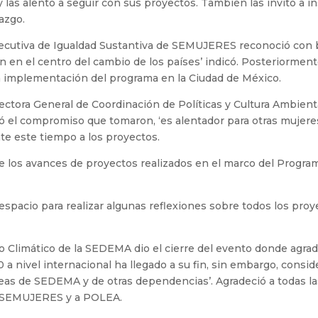
 las alentó a seguir con sus proyectos. También las invitó a in
razgo.
 Ejecutiva de Igualdad Sustantiva de SEMUJERES reconoció con 
n en el centro del cambio de los países’ indicó. Posteriormente
la implementación del programa en la Ciudad de México.
rectora General de Coordinación de Políticas y Cultura Ambie
ó el compromiso que tomaron, ‘es alentador para otras mujeres’
te este tiempo a los proyectos.
de los avances de proyectos realizados en el marco del Progr
espacio para realizar algunas reflexiones sobre todos los proy
 Climático de la SEDEMA dio el cierre del evento donde agrade
a nivel internacional ha llegado a su fin, sin embargo, cons
áreas de SEDEMA y de otras dependencias’. Agradeció a todas l
 la SEMUJERES y a POLEA.