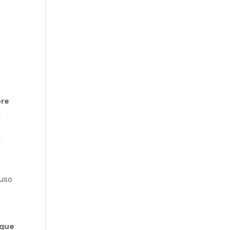
bre
s
a
 uso
a
 que