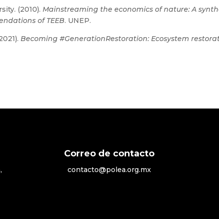
ity. (2010).
Mainstreaming the economics of nature: A synth
endations of TEEB
. UNEP.
2021).
Becoming #GenerationRestoration: Ecosystem restora
Correo de contacto
,
contacto@polea.org.mx