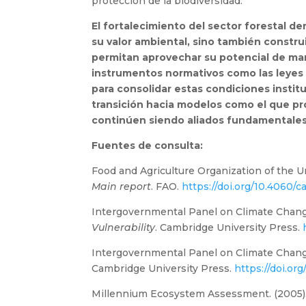
protección de la biodiversidad.
El fortalecimiento del sector forestal de
su valor ambiental, sino también construi
permitan aprovechar su potencial de mane
instrumentos normativos como las leyes
para consolidar estas condiciones instit
transición hacia modelos como el que p
continúen siendo aliados fundamentales 
Fuentes de consulta:
Food and Agriculture Organization of the U
Main report
. FAO.
https://doi.org/10.4060/
Intergovernmental Panel on Climate Chang
Vulnerability
. Cambridge University Press.
h
Intergovernmental Panel on Climate Chang
Cambridge University Press.
https://doi.or
Millennium Ecosystem Assessment. (2005)