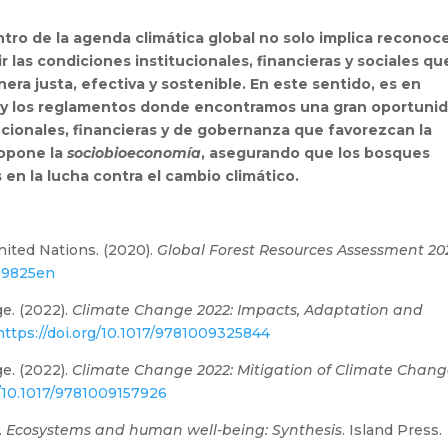
ntro de la agenda climática global no solo implica reconoc
r las condiciones institucionales, financieras y sociales qu
ra justa, efectiva y sostenible. En este sentido, es en
 y los reglamentos donde encontramos una gran oportuni
ucionales, financieras y de gobernanza que favorezcan la
ropone la
sociobioeconomía
, asegurando que los bosques
en la lucha contra el cambio climático.
nited Nations. (2020).
Global Forest Resources Assessment 20
ca9825en
e. (2022).
Climate Change 2022: Impacts, Adaptation and
ttps://doi.org/10.1017/9781009325844
e. (2022).
Climate Change 2022: Mitigation of Climate Chan
g/10.1017/9781009157926
.
Ecosystems and human well-being: Synthesis
. Island Press.