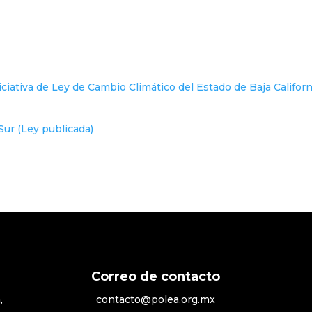
iciativa de Ley de Cambio Climático del Estado de Baja Californ
Sur (Ley publicada)
Correo de contacto
,
contacto@polea.org.mx